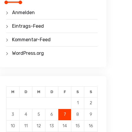
Anmelden
Eintrags-Feed
Kommentar-Feed
WordPress.org
M
D
M
D
F
S
S
1
2
3
4
5
6
7
8
9
10
11
12
13
14
15
16