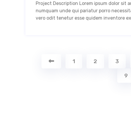
Project Description Lorem ipsum dolor sit a
numquam unde qui pariatur porro necessitat
vero odit tenetur esse quidem inventore ex
1
2
3
9