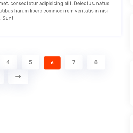
met, consectetur adipisicing elit. Delectus, natus
ibus harum libero commodi rem veritatis in nisi
. Sunt
4
5
7
8
6